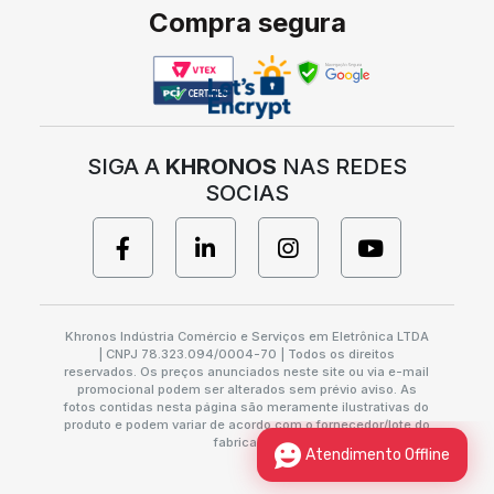
Compra segura
SIGA A
KHRONOS
NAS REDES
SOCIAS
Khronos Indústria Comércio e Serviços em Eletrônica LTDA
| CNPJ 78.323.094/0004-70 | Todos os direitos
reservados. Os preços anunciados neste site ou via e-mail
promocional podem ser alterados sem prévio aviso. As
fotos contidas nesta página são meramente ilustrativas do
produto e podem variar de acordo com o fornecedor/lote do
fabricante.