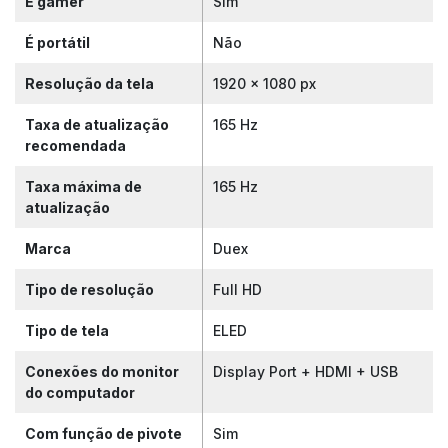
É gamer
Sim
É portátil
Não
Resolução da tela
1920 x 1080 px
Taxa de atualização
165 Hz
recomendada
Taxa máxima de
165 Hz
atualização
Marca
Duex
Tipo de resolução
Full HD
Tipo de tela
ELED
Conexões do monitor
Display Port + HDMI + USB
do computador
Com função de pivote
Sim