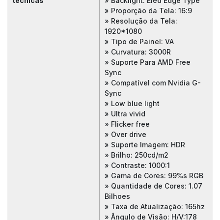
técnicas
» Backlight: Eled Edge Type
» Proporção da Tela: 16:9
» Resolução da Tela:
1920*1080
» Tipo de Painel: VA
» Curvatura: 3000R
» Suporte Para AMD Free
Sync
» Compatível com Nvidia G-
Sync
» Low blue light
» Ultra vivid
» Flicker free
» Over drive
» Suporte Imagem: HDR
» Brilho: 250cd/m2
» Contraste: 1000:1
» Gama de Cores: 99%s RGB
» Quantidade de Cores: 1.07
Bilhoes
» Taxa de Atualização: 165hz
» Ângulo de Visão: H/V:178