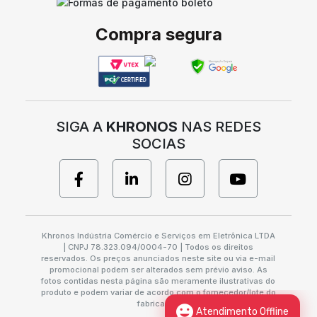
Compra segura
SIGA A
KHRONOS
NAS REDES
SOCIAS
Khronos Indústria Comércio e Serviços em Eletrônica LTDA
| CNPJ 78.323.094/0004-70 | Todos os direitos
reservados. Os preços anunciados neste site ou via e-mail
promocional podem ser alterados sem prévio aviso. As
fotos contidas nesta página são meramente ilustrativas do
produto e podem variar de acordo com o fornecedor/lote do
fabricante.