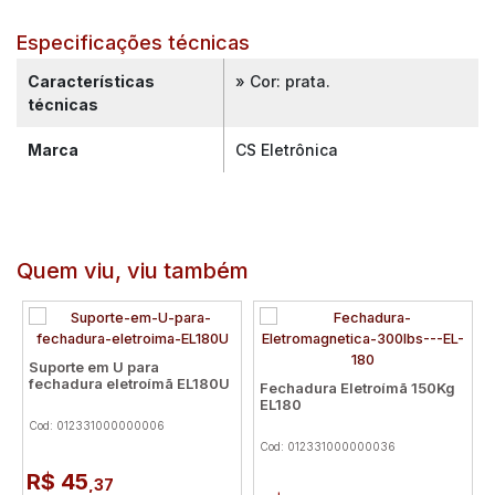
Especificações técnicas
Características
» Cor: prata.
técnicas
Marca
CS Eletrônica
Quem viu, viu também
Suporte em U para
fechadura eletroí­mã EL180U
Fechadura Eletroímã 150Kg
EL180
Cod: 012331000000006
Cod: 012331000000036
R$ 45
,37