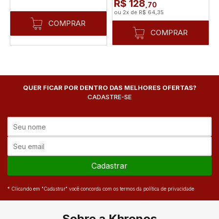
R$ 128
,70
ou
2
x
de
R$ 64,35
COMPRAR
COMPRAR
QUER FICAR POR DENTRO DAS MELHORES OFERTAS?
CADASTRE-SE
Cadastrar
* Clicando em "Cadastrar" você concorda com os termos da política de privacidade
Sobre a Khronos