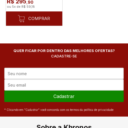
R$ 295
,90
ou
5
x
de
R$ 59,18
COMPRAR
QUER FICAR POR DENTRO DAS MELHORES OFERTAS?
CADASTRE-SE
Cadastrar
* Clicando em "Cadastrar" você concorda com os termos da política de privacidade
Sobre a Khronos