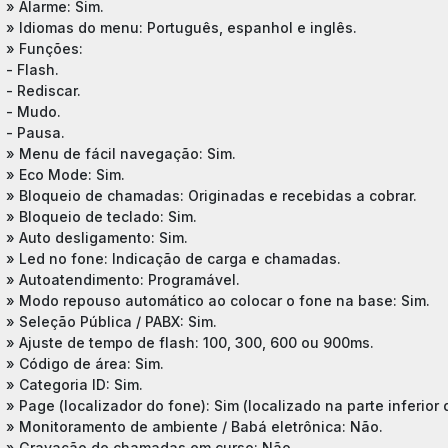
» Alarme: Sim.
» Idiomas do menu: Português, espanhol e inglês.
» Funções:
- Flash.
- Rediscar.
- Mudo.
- Pausa.
» Menu de fácil navegação: Sim.
» Eco Mode: Sim.
» Bloqueio de chamadas: Originadas e recebidas a cobrar.
» Bloqueio de teclado: Sim.
» Auto desligamento: Sim.
» Led no fone: Indicação de carga e chamadas.
» Autoatendimento: Programável.
» Modo repouso automático ao colocar o fone na base: Sim.
» Seleção Pública / PABX: Sim.
» Ajuste de tempo de flash: 100, 300, 600 ou 900ms.
» Código de área: Sim.
» Categoria ID: Sim.
» Page (localizador do fone): Sim (localizado na parte inferior 
» Monitoramento de ambiente / Babá eletrônica: Não.
» Gravação de chamadas em curso: Não.