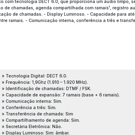
ico com tecnologia DECT 6.0, que proporciona um áudio limpo, s
ção de chamadas, agenda compartilhada com ramais¹, registro au
ficação de chamadas. - Display Luminoso. - Capacidade para até 
tre ramais. - Comunicação interna, conferência a três e trans
» Tecnologia Digital: DECT 6.0.
» Frequência: 1,9Ghz (1.910 – 1.920 MHz).
» Identificação de chamadas: DTMF / FSK.
» Capacidade de expansão: 7 ramais (base + 6 ramais).
» Comunicação interna: Sim.
» Conferência a três: Sim.
» Transferência de chamada: Sim
» Compartilhamento de agenda: Sim.
» Secretária Eletrônica: Não.
» Display Luminoso: Sim: âmbar.