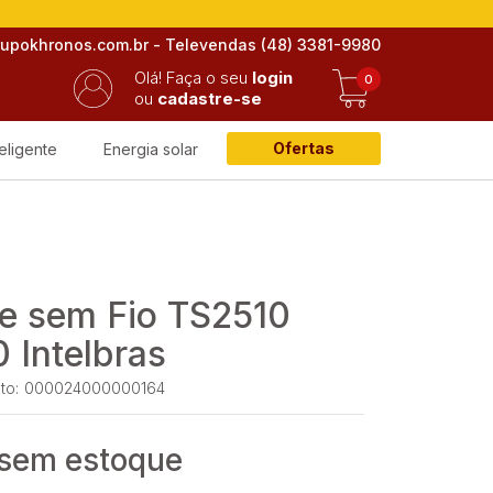
rupokhronos.com.br - Televendas (48) 3381-9980
Olá!
Faça o seu
login
0
ou
cadastre-se
Ofertas
eligente
Energia solar
ne sem Fio TS2510
 Intelbras
to:
000024000000164
 sem estoque