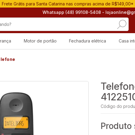
Frete Grátis para Santa Catarina nas compras acima de R$149,00*
Whatsapp (48) 99108-5408
- lojaonline@g
rança
Motor de portão
Fechadura elétrica
Casa int
lefone
Telefo
4122510
Código do produ
Produto