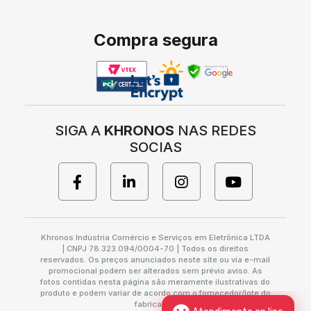
Compra segura
SIGA A
KHRONOS
NAS REDES
SOCIAS
Khronos Indústria Comércio e Serviços em Eletrônica LTDA
| CNPJ 78.323.094/0004-70 | Todos os direitos
reservados. Os preços anunciados neste site ou via e-mail
promocional podem ser alterados sem prévio aviso. As
fotos contidas nesta página são meramente ilustrativas do
produto e podem variar de acordo com o fornecedor/lote do
fabricante.