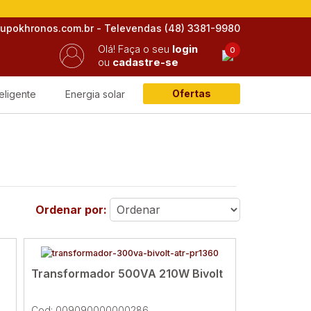
rupokhronos.com.br - Televendas (48) 3381-9980
Olá!
Faça o seu
login
0
ou
cadastre-se
Ofertas
eligente
Energia solar
Ordenar por:
Transformador 500VA 210W Bivolt
Cod: 009090000000286