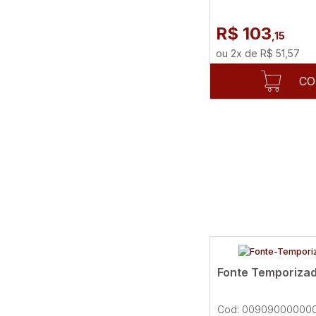
R$ 103
,15
ou
2
x
de
R$ 51,57
CO
Fonte Temporizad
Cod: 00909000000