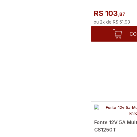
R$ 103
,87
ou
2
x
de
R$ 51,93
CO
Fonte 12V 5A Mul
CS1250T