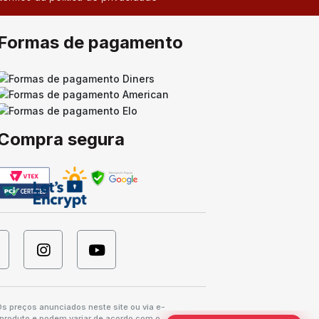
Formas de pagamento
Compra segura
s preços anunciados neste site ou via e-
 produto e podem variar de acordo com o