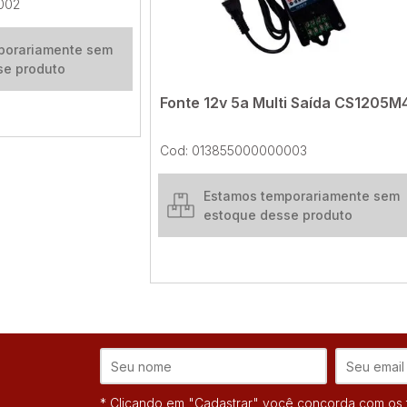
002
porariamente sem
se produto
Fonte 12v 5a Multi Saída CS1205M
Cod: 013855000000003
Estamos temporariamente sem
estoque desse produto
* Clicando em "Cadastrar" você concorda com os t