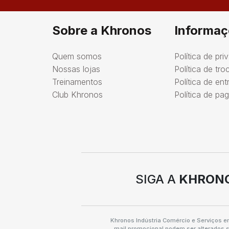
Sobre a Khronos
Informaç
Quem somos
Política de pri
Nossas lojas
Política de tr
Treinamentos
Política de ent
Club Khronos
Política de p
SIGA A
KHRON
Khronos Indústria Comércio e Serviços e
mail promocional podem ser alterados s