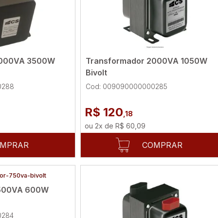
7000VA 3500W
Transformador 2000VA 1050W
Bivolt
0288
Cod: 009090000000285
R$ 120
,18
ou
2
x
de
R$ 60,09
MPRAR
COMPRAR
1500VA 600W
0284