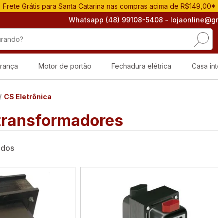
Frete Grátis para Santa Catarina nas compras acima de R$149,00*
Whatsapp (48) 99108-5408
- lojaonline@g
rança
Motor de portão
Fechadura elétrica
Casa int
CS Eletrônica
 transformadores
ados