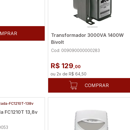
MPRAR
Transformador 3000VA 1400W
Bivolt
Cod: 009090000000283
R$ 129
,00
ou
2
x
de
R$ 64,50
COMPRAR
a FC1210T 13,8v
0053