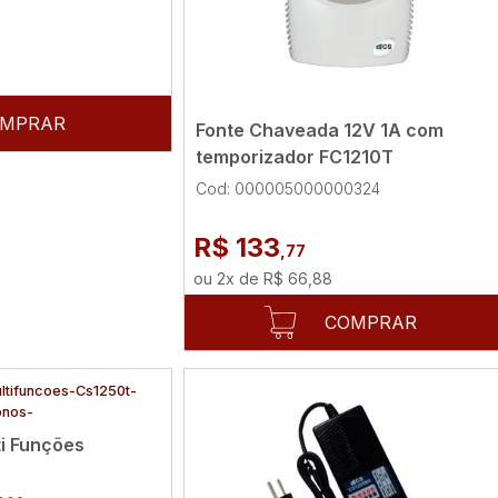
MPRAR
Fonte Chaveada 12V 1A com
temporizador FC1210T
Cod: 000005000000324
R$ 133
,77
ou
2
x
de
R$ 66,88
COMPRAR
ti Funções