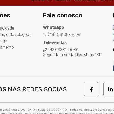
ões
Fale conosco
Whatsapp
vacidade
ocas e devoluções
(48) 99108-5408
rega
Televendas
agamento
(48) 3381-9980
Segunda a sexta das 8h às 18h
OS
NAS REDES SOCIAS
m Eletrônica LTDA | CNPJ 78.323.094/0004-70 | Todos os direitos reservados. O
em prévio aviso. As fotos contidas nesta página são meramente ilustrativas do