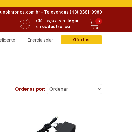
rupokhronos.com.br - Televendas (48) 3381-9980
Olá!
Faça o seu
login
0
ou
cadastre-se
Ofertas
eligente
Energia solar
Ordenar por: