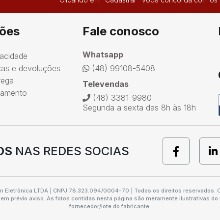
ões
Fale conosco
Whatsapp
vacidade
ocas e devoluções
(48) 99108-5408
rega
Televendas
agamento
(48) 3381-9980
Segunda a sexta das 8h às 18h
OS
NAS REDES SOCIAS
m Eletrônica LTDA | CNPJ 78.323.094/0004-70 | Todos os direitos reservados. O
em prévio aviso. As fotos contidas nesta página são meramente ilustrativas do
fornecedor/lote do fabricante.