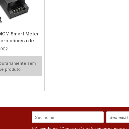
MCM Smart Meter
para câmera de
0002
porariamente sem
se produto
* Clicando em "Cadastrar" você concorda com os t