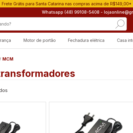
Frete Grátis para Santa Catarina nas compras acima de R$149,00*
Whatsapp (48) 99108-5408
- lojaonline@g
rança
Motor de portão
Fechadura elétrica
Casa int
MCM
 transformadores
ados