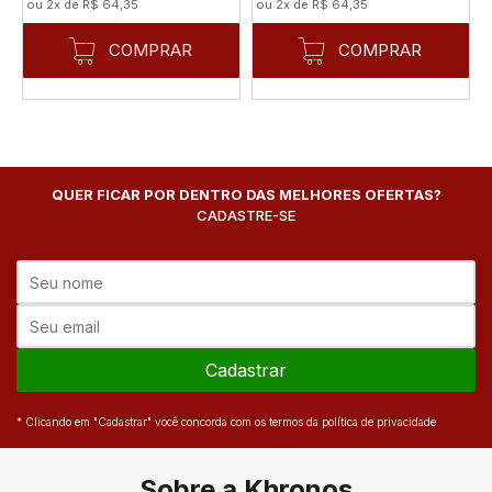
ou
2
x
de
R$ 64,35
ou
2
x
de
R$ 64,35
COMPRAR
COMPRAR
QUER FICAR POR DENTRO DAS MELHORES OFERTAS?
CADASTRE-SE
Cadastrar
* Clicando em "Cadastrar" você concorda com os termos da política de privacidade
Sobre a Khronos