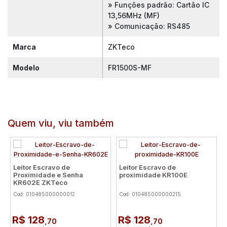
» Funções padrão: Cartão IC
13,56MHz (MF)
» Comunicação: RS485
Marca
ZKTeco
Modelo
FR1500S-MF
Quem viu, viu também
Leitor Escravo de
Leitor Escravo de
Proximidade e Senha
proximidade KR100E
KR602E ZKTeco
Cod: 010485000000012
Cod: 010485000000215
R$ 128
R$ 128
,70
,70