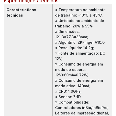
Especificações técnicas
Características
» Temperatura no ambiente
técnicas
de trabalho: -10°C a 45°C;
» Umidade no ambiente de
trabalho: 20% a 95%;
» Dimensões:
121.3x77.3x38mm;
» Algoritmo: ZKFinger V10.0;
» Peso líquido: 14.2g;
» Fonte de alimentação: DC
12V;
» Consumo de energia em
modo de espera:
12V*60mA=0.72W;
» Consumo de energia em
modo ativo: 140mA;
» CPU: 1.0GHz;
» Sensor: Z-ID
» Compatibilidade:
Controladores inBio/inBioPro;
Leitores de impressão digital;