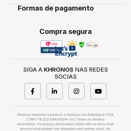
Formas de pagamento
Compra segura
SIGA A
KHRONOS
NAS REDES
SOCIAS
Khronos Indústria Comércio e Serviços em Eletrônica LTDA
| CNPJ 78.323.094/0004-70 | Todos os direitos
reservados. Os preços anunciados neste site ou via e-mail
promocional podem ser alterados sem prévio aviso. As