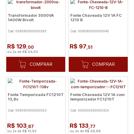
Transformador 3000VA
Fonte Chaveada 12V 1A FC
1400W Bivolt
1210 B
Cod: 009090000000283
Cod: 009090000000040
R$ 129
R$ 97
,00
,51
ou
2
x
de
R$ 64,50
COMPRAR
COMPRAR
Fonte Temporizada FC1210T
Fonte Chaveada 12V 1A com
13,8v
temporizador FC1210T
Cod: 009090000000053
Cod: 000005000000324
R$ 103
R$ 133
,87
,77
ou
2
x
de
R$ 51,93
ou
2
x
de
R$ 66,88